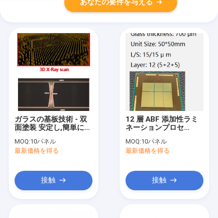
あなたの要件を与える
ガラスの基板技術 - 双
12 層 ABF 添加性ラミ
面塗装 安定し,簡単に維
ネーションプロセ
持
ス-12L 700μM ガラス
MOQ:
10パネル
MOQ:
10パネル
の厚さ
最新価格を得る
最新価格を得る
接触
接触