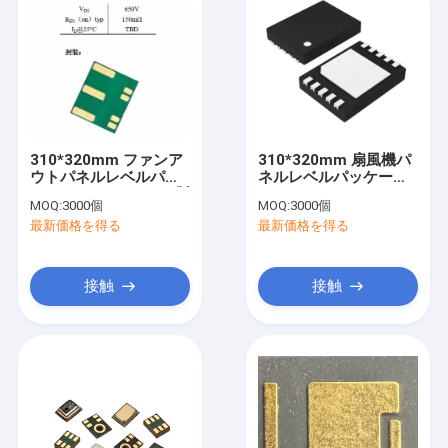
310*320mm ファンア
310*320mm 扇風機パ
ウトパネルレベルパッ
ネルレベルパッケージ
ケージ (FOPLP) GaN製
(FOPLP) パワーパック
MOQ:
3000個
MOQ:
3000個
品
最新価格を得る
最新価格を得る
接触
接触
家へ
製品
ビデオ