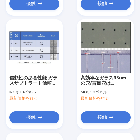
接触
接触
信頼性のある性能 ガラ
高効率なガラス35um
スサブトラート信頼性
の穴/盲目穴は
試験-
GPU/CPU/AIチップの
MOQ:
10パネル
MOQ:
10パネル
MSL3/HAST/TCT
ために
最新価格を得る
最新価格を得る
接触
接触