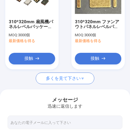
わたしたち に つい て
工場 ツアー
310*320mm 扇風機パ
310*320mm ファンア
ネルレベルパッケージ
ウトパネルレベルパッ
品質管理
(FOPLP) MEMS マイク
ケージング (FOPLP) ラ
MOQ:
3000個
MOQ:
3000個
ロフォンパッケージ
ジオ周波数 (RF)
最新価格を得る
最新価格を得る
連絡 ください
引金 を 求め て ください
接触
接触
多くを見て下さい
パネルレベルのパッケージフォーム
パネルレベルパッケージングチップ
メッセージ
迅速に返信します
パネルレベルパッケージング 製品構造
ファンアウトパネルレベルパッケージング