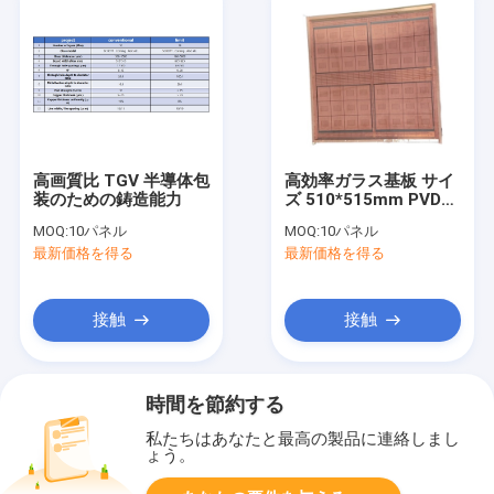
高画質比 TGV 半導体包
高効率ガラス基板 サイ
装のための鋳造能力
ズ 510*515mm PVD
300mm-600mm
MOQ:
10パネル
MOQ:
10パネル
最新価格を得る
最新価格を得る
接触
接触
時間を節約する
私たちはあなたと最高の製品に連絡しまし
ょう。