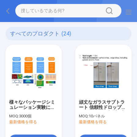
すべてのプロダクト
(24)
様々なパッケージシミ
頑丈なガラスサブトラ
ュレーション実験に適
ート 信頼性ドロップテ
したパッケージ
スト ガラスの亀裂は起
MOQ:
3000個
MOQ:
10パネル
こらない
最新価格を得る
最新価格を得る