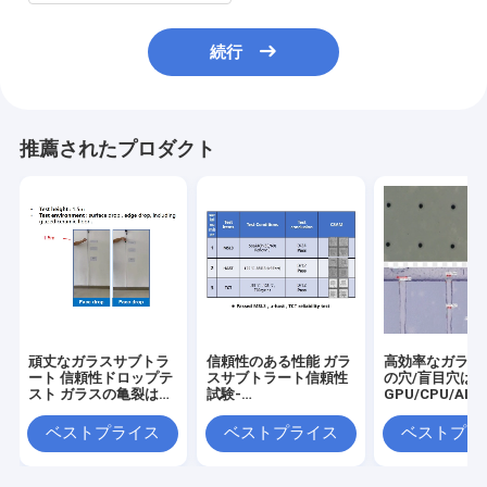
続行
推薦されたプロダクト
頑丈なガラスサブトラ
信頼性のある性能 ガラ
高効率なガラス3
ート 信頼性ドロップテ
スサブトラート信頼性
の穴/盲目穴は
スト ガラスの亀裂は起
試験-
GPU/CPU/AI
こらない
MSL3/HAST/TCT
ために
ベストプライス
ベストプライス
ベストプラ