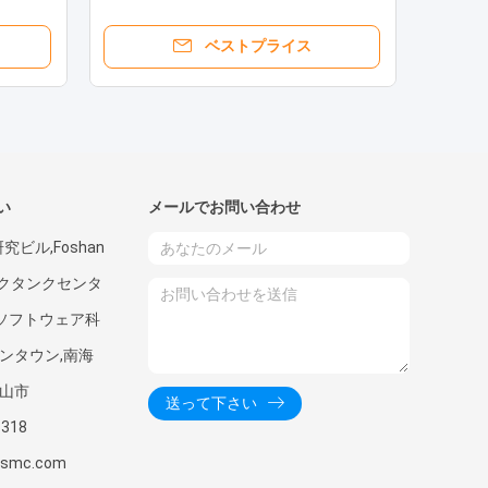
ニ/マイクロLED
ベストプライス
い
メールでお問い合わせ
究ビル,Foshan
クタンクセンタ
海ソフトウェア科
ンタウン,南海
福山市
送って下さい
3318
zxsmc.com