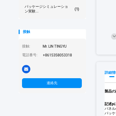
パッケージシミュレーショ
(1)
ン実験...
接触
接触:
Mr. LIN TINGYU
電話番号:
+8615358053318
詳細情
連絡先
製品の
記述
p
パネルの
パッケ