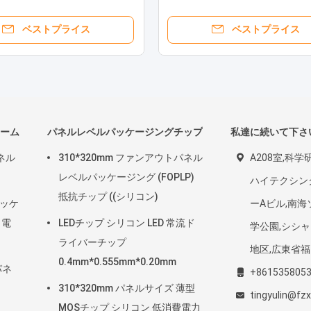
フォンパッケージ
ベストプライス
ベストプライス
ーム
パネルレベルパッケージングチップ
私達に続いて下さ
ネル
310*320mm ファンアウトパネル
A208室,科学研
用
レベルパッケージング (FOPLP)
ハイテクシン
抵抗チップ ((シリコン)
パッケ
ーAビル,南
 電
LEDチップ シリコン LED 常流ド
学公園,シシャ
ライバーチップ
地区,広東省
0.4mm*0.555mm*0.20mm
パネ
+861535805
310*320mm パネルサイズ 薄型
tingyulin@f
MOSチップ シリコン 低消費電力