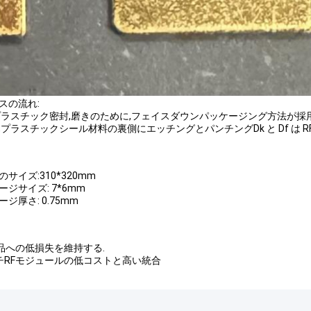
スの流れ:
プラスチック密封,磨きのために,フェイスダウンパッケージング方法が採用
,プラスチックシール材料の裏側にエッチングとパンチングDk と Df は 
サイズ:310*320mm
ージサイズ: 7*6mm
ジ厚さ: 0.75mm
製品への低損失を維持する.
チRFモジュールの低コストと高い統合