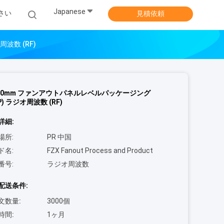
Japanese
さい
見積依頼
波数 (RF)
*320mm ファンアウトパネルレベルパッケージング
P) ラジオ周波数 (RF)
詳細:
場所:
PR 中国
ド名:
FZX Fanout Process and Product
番号:
ラジオ周波数
配送条件:
文数量:
3000個
時間:
1ヶ月