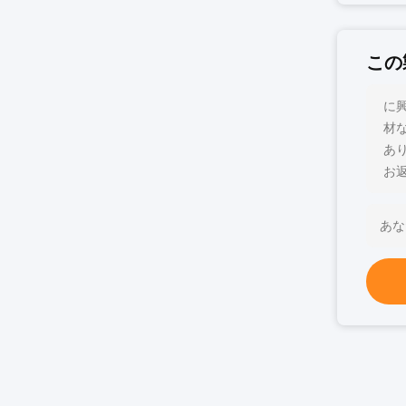
この
に興
材
あ
お