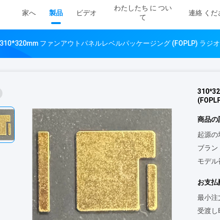
わたしたち に つい
家へ
製品
ビデオ
連絡 くだ
て
310*320mm ファンアウトパネルレベルパッケージング (FOPLP) ラジオ周
310
(FOPL
商品の
起源の
ブラン
モデル
お支払
最小注
受渡し