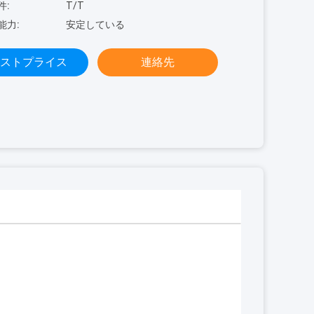
件:
T/T
能力:
安定している
ストプライス
連絡先