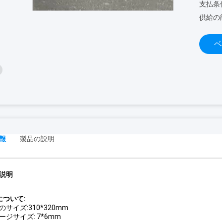
支払条
供給の
ベ
報
製品の説明
説明
について:
サイズ:310*320mm
ージサイズ: 7*6mm