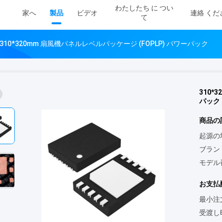
わたしたち に つい
家へ
製品
ビデオ
連絡 くだ
て
310*320mm 扇風機パネルレベルパッケージ (FOPLP) パワーパック
310*
パック
商品の
起源の
ブラン
モデル
お支払
最小注
受渡し