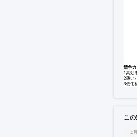
競争力
1高効
2薄い
3低価
この
に興