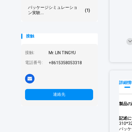
パッケージシミュレーショ
(1)
ン実験...
接触
接触:
Mr. LIN TINGYU
電話番号:
+8615358053318
詳細情
連絡先
製品の
記述
に
310*
パッケー