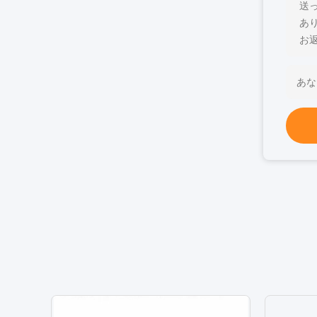
送
あ
お