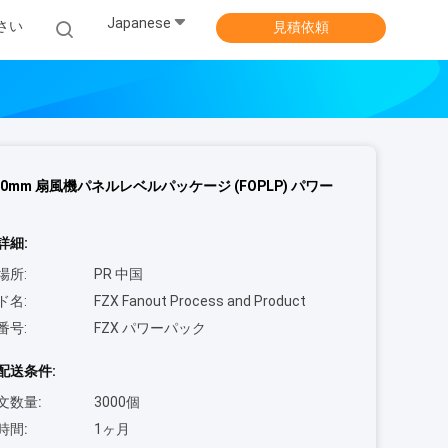
Japanese
さい
見積依頼
320mm 扇風機パネルレベルパッケージ (FOPLP) パワー
詳細:
場所:
PR 中国
ド名:
FZX Fanout Process and Product
番号:
FZX パワーパック
配送条件:
文数量:
3000個
時間:
1ヶ月