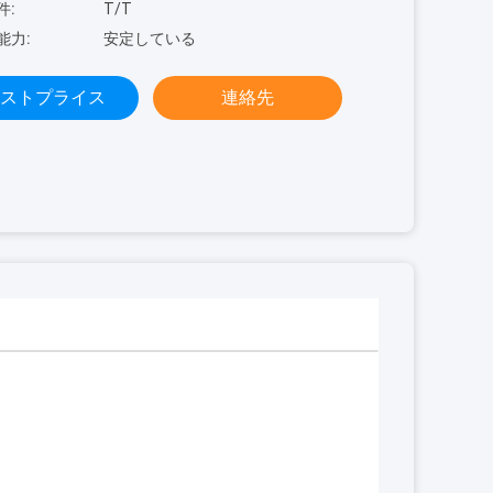
件:
T/T
能力:
安定している
ストプライス
連絡先