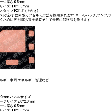
ージ厚さ:0.5mm
イズ: 1.0*1.6mm
タイプ:FOPLP (上向き)
スの流れ: 面向型カプセル化方法が採用されます. 単一のパッチ,ブンプ,プ
くために穴を開け,電圧塗装そして最後に保護層を作ります
ルギー車両,エネルギー管理など
320mm パネルサイズ
ジサイズ:2.0*2.0mm
ージ厚さ:0.5mm
イズ: 1.0*1.6mm